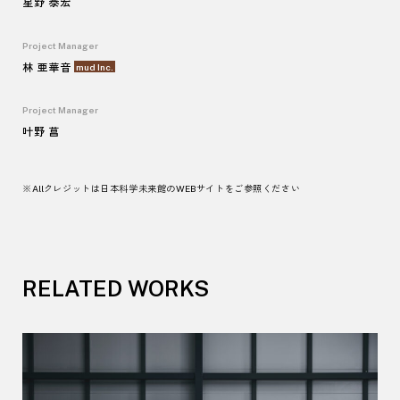
星野 泰宏
Project Manager
林 亜華音
mud Inc
.
Project Manager
叶野 菖
※
All
クレジットは日本科学未来館の
WEB
サイト
をご参照ください
RELATED WORKS