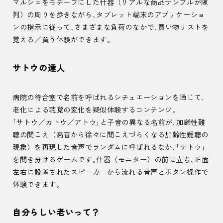
マルシェをモチーフにした什器（リアルな商品サンプルが陳
列）の周りを歩きながら、タブレット端末のアプリケーショ
ンの指示に従って、さまざまな負荷のなかで、買い物リストを
覚える／買う体験ができます。
サトウの達人
病院の待合室で名前を呼ばれるシチュエーションを通じて、
老化による聴覚の変化を疑似体験するコンテンツ。
「サトウ／カトウ／アトウ」と子音の異なる名前が、加齢性難
聴の聞こえ（高音から徐々に聞こえづらくなる加齢性難聴の
現象）を再現した音声でランダムに呼ばれるなか、「サトウ」
を聞き分けるゲームです。什器（モニター）の前に立ち、正面
左右に設置されたスピーカーから流れる音声とボタン操作で
体験できます。
自分らしい老いって？