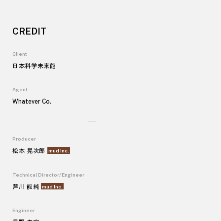
CREDIT
Client
日本科学未来館
Agent
Whatever Co
.
Producer
松本 晃次郎
mud Inc
.
Technical Director
/
Engineer
芦川 能純
mud Inc
.
Engineer