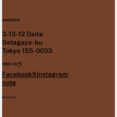
ADDRESS
3-13-12 Daita
Setagaya-ku
Tokyo 155-0033
FIND US
Facebook
X
Instagram
note
© mud Inc.