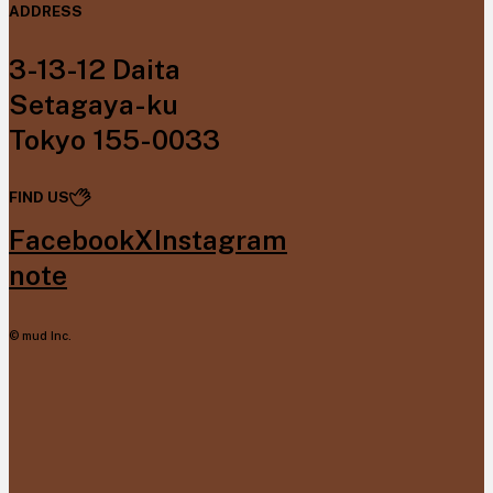
ADDRESS
3-13-12 Daita
Setagaya-ku
Tokyo 155-0033
FIND US
Facebook
X
Instagram
note
© mud Inc.