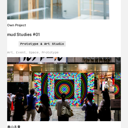
Own Project
mud Studies
#
01
Prototype & Art Studio
Art, Event, Space, Prototype
奥山太貴