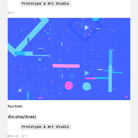
Prototype & Art Studio
Art
Ryo Kishi
dis
:
play
(
bias
)
Prototype & Art Studio
Movie, Art