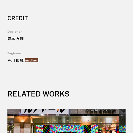
CREDIT
Designer
森本 友理
Engineer
芦川 能純
mud Inc
.
RELATED WORKS