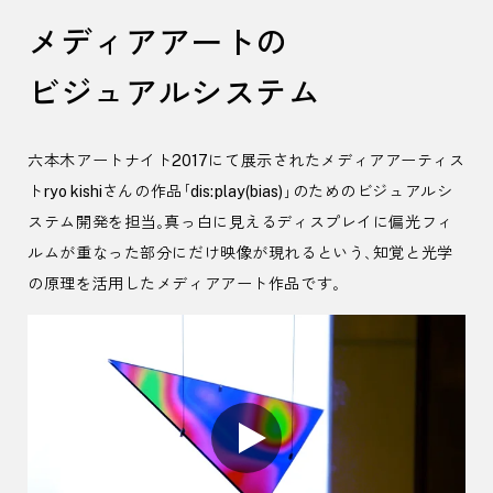
メディアアートの
ビジュアルシステム
六本木アートナイト
2017
にて展示されたメディアアーティス
ト
ryo kishi
さんの作品「
dis
:
play
(
bias
)」のためのビジュアルシ
ステム開発を担当。真っ白に見えるディスプレイに偏光フィ
ルムが重なった部分にだけ映像が現れるという、知覚と光学
の原理を活用したメディアアート作品です。