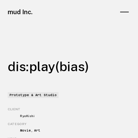
mud Inc.
dis
:
play
(
bias
)
Prototype & Art Studio
CLIENT
Ryo Kishi
CATEGORY
Movie, Art