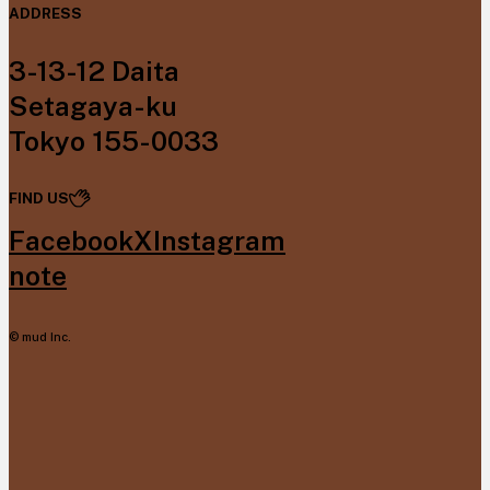
ADDRESS
3-13-12 Daita
Setagaya-ku
Tokyo 155-0033
FIND US
Facebook
X
Instagram
note
© mud Inc.