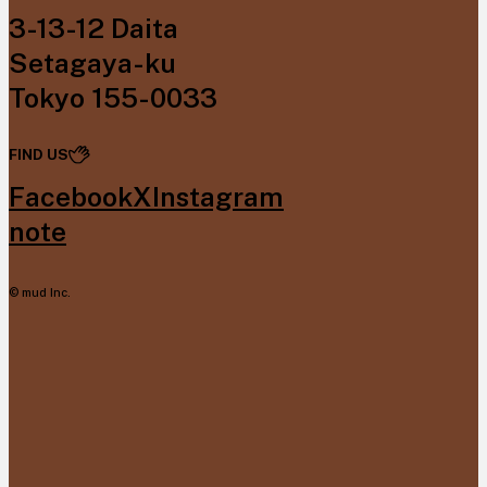
3-13-12 Daita
Setagaya-ku
Tokyo 155-0033
FIND US
Facebook
X
Instagram
note
© mud Inc.