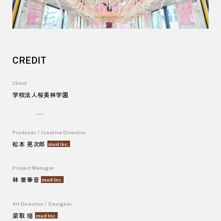
CREDIT
Client
学校法人桜美林学園
Producer
/
Creative Directior
松本 晃次郎
mud Inc
.
Project Manager
林 亜華音
mud Inc
.
Art Directior
/
Designer
梁取 瑶
mud Inc
.