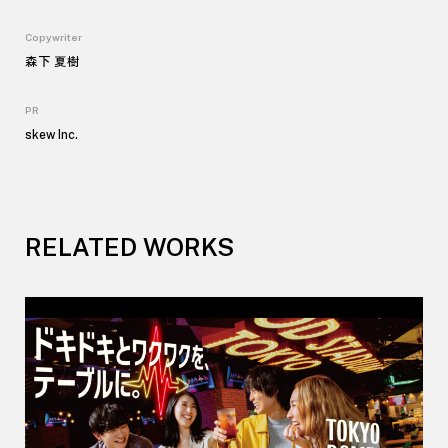
Copywriter
森下 夏樹
PR
skew Inc
.
RELATED WORKS