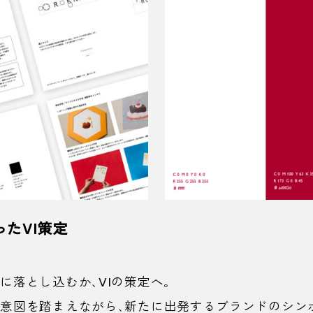
った
VI
策定
落とし込むか、VIの策定へ。
た意図を踏まえながら、新たに出発するブランドのシン